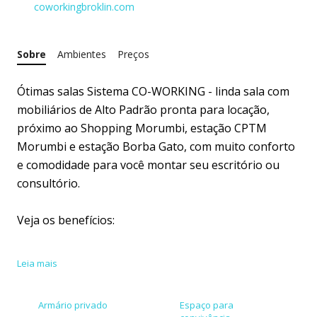
coworkingbroklin.com
Sobre
Ambientes
Preços
Ótimas salas Sistema CO-WORKING - linda sala com
mobiliários de Alto Padrão pronta para locação,
próximo ao Shopping Morumbi, estação CPTM
Morumbi e estação Borba Gato, com muito conforto
e comodidade para você montar seu escritório ou
consultório.
Veja os benefícios:
1 . Ambiente de uso comum
Leia mais
* sala de espera (25 lugares)
Armário privado
Espaço para