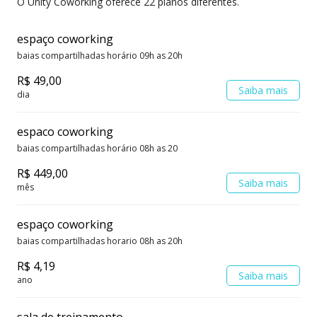
O Unity Coworking oferece 22 planos diferentes.
de material, etc.)
espaço coworking
* Limpeza semanal da sala individual e diária das
baias compartilhadas horário 09h as 20h
áreas comuns.
R$ 49,00
Saiba mais
dia
* Gastos com material de limpeza e café
espaco coworking
* Limpeza e manutenção preventiva de todos os
baias compartilhadas horário 08h as 20
aparelhos de ar-condicionado a cada 6 meses.
R$ 449,00
Saiba mais
mês
espaço coworking
baias compartilhadas horario 08h as 20h
R$ 4,19
Saiba mais
ano
sala de treinamento