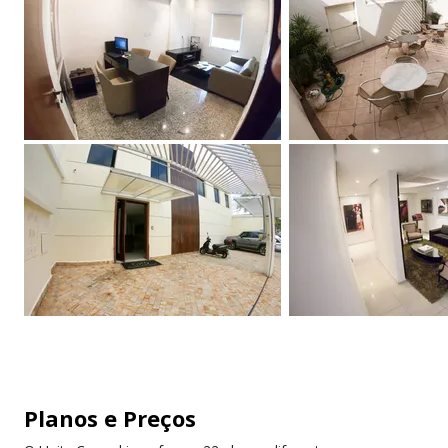
O que está incluso no valor total:
*condomínio
*IPTU
*conta luz
*conta água
*Acesso a internet banda larga de alta velocidade
*Salário e encargos trabalhistas da recepcionista
*Salário e encargos trabalhistas da auxiliar que
Planos e Preços
possui diversas funções (organizar salas, reposição