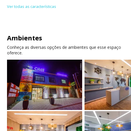
Telefone privado
Acessível para
Ver todas as características
cadeirante
Estacionamento
Aceita cartões de
privado
crédito/débito
Ambientes
Internet de alta
velocidade
Conheça as diversas opções de ambientes que esse espaço
oferece.