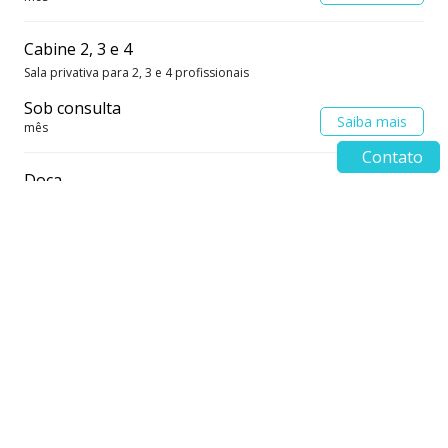
Cabine 2, 3 e 4
Sala privativa para 2, 3 e 4 profissionais
Sob consulta
Saiba mais
mês
Contato
Doca
Sala para reunião
Sob consulta
Saiba mais
mês
Endereço Cais Coworking
Rua Paraná, 5906 - Bairro Coqueiral, , Cascavel/PR