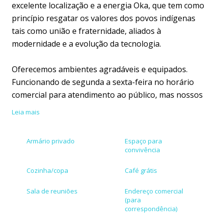
excelente localização e a energia Oka, que tem como
princípio resgatar os valores dos povos indígenas
tais como união e fraternidade, aliados à
modernidade e a evolução da tecnologia.
Oferecemos ambientes agradáveis e equipados.
Funcionando de segunda a sexta-feira no horário
comercial para atendimento ao público, mas nossos
cowokers tem horário flexível de permanência no
Leia mais
espaço, contando com a total segurança de estar em
um prédio comercial com controle de acesso. Essa
Armário privado
Espaço para
facilidade conta com outra característica, excelente
convivência
localização na cidade, em região de fácil acesso,
próximo a bancos, lojas e centro comerciais.
Cozinha/copa
Café grátis
Sala de reuniões
Endereço comercial
O nosso conceito é está no ambiente corporativo
(para
sem perder a leveza do aconchego fraterno. É bem
correspondência)