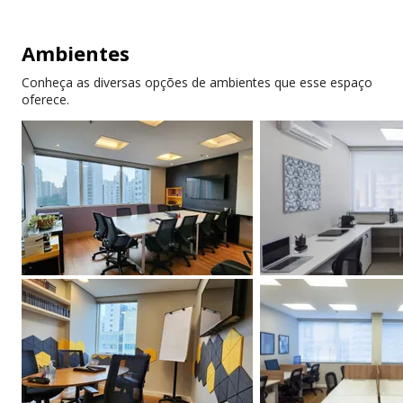
Atendimento em
Atendimento em
inglês
espanhol
Ambientes
Internet de alta
Ar-condicionado
Conheça as diversas opções de ambientes que esse espaço
velocidade
oferece.