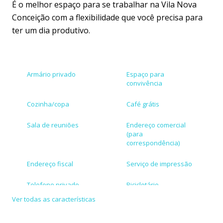
É o melhor espaço para se trabalhar na Vila Nova
Conceição com a flexibilidade que você precisa para
ter um dia produtivo.
Armário privado
Espaço para
convivência
Cozinha/copa
Café grátis
Sala de reuniões
Endereço comercial
(para
correspondência)
Endereço fiscal
Serviço de impressão
Telefone privado
Bicicletário
Ver todas as características
Estacionamento
Aceita cartões de
conveniado
crédito/débito