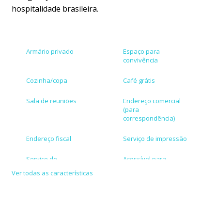
hospitalidade brasileira.
Armário privado
Espaço para
convivência
Cozinha/copa
Café grátis
Sala de reuniões
Endereço comercial
(para
correspondência)
Endereço fiscal
Serviço de impressão
Serviço de
Acessível para
secretariado
cadeirante
Ver todas as características
Estacionamento
Aceita cartões de
conveniado
crédito/débito
Atendimento em
Internet de alta