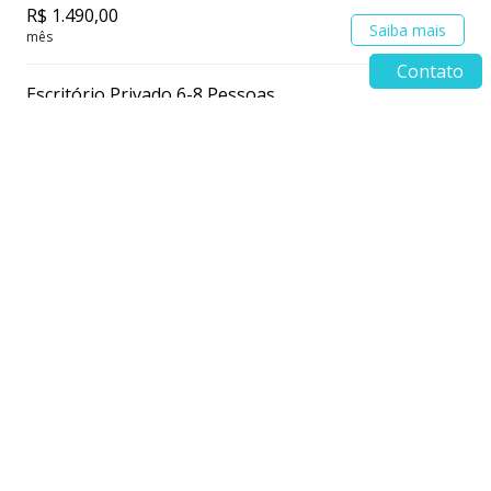
R$ 1.490,00
Saiba mais
mês
Contato
Escritório Privado 6-8 Pessoas
Custo Inicial Zero: Salas de 6-8 Pessoas
R$ 2.300,00
Saiba mais
mês
Local para Eventos Ritz Conference
Salas até 140 Pessoas. Preços a partir de R$499
R$ 499,00
Saiba mais
dia
Endereço ritz coworking &