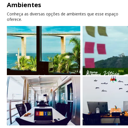
Ambientes
inglês
velocidade
Conheça as diversas opções de ambientes que esse espaço
Internet redundante
Ar-condicionado
oferece.
Eventos para
Cadeiras ergonômicas
membros
Standing Desks