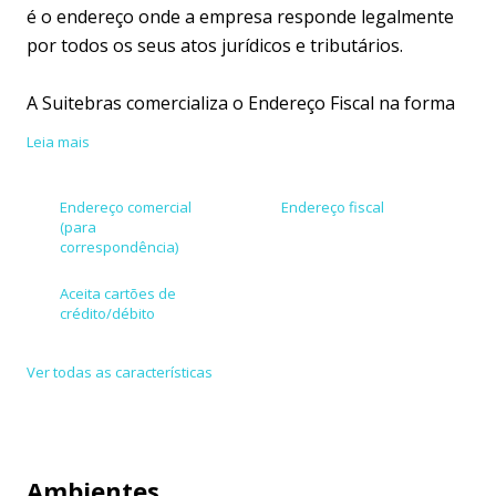
é o endereço onde a empresa responde legalmente
por todos os seus atos jurídicos e tributários.
A Suitebras comercializa o Endereço Fiscal na forma
tributária e jurídica de um contrato de prestação de
Leia mais
serviço. O Endereço Fiscal da Suitebras é indicado
para pessoa jurídica de todos os tipos, que não
Endereço comercial
Endereço fiscal
necessitem de um espaço fisico permanente para
(para
exercer suas atividades.
correspondência)
Aceita cartões de
Vantagens deste endereço fiscal:
crédito/débito
Permite constituir empresa de qualquer natureza
Ver todas as características
jurídica.
Permite inscrição estadual.
Ambientes