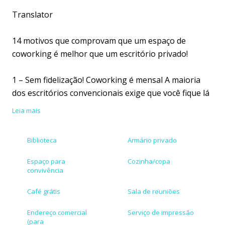
Translator
14 motivos que comprovam que um espaço de
coworking é melhor que um escritório privado!
1 – Sem fidelização! Coworking é mensal A maioria
dos escritórios convencionais exige que você fique lá
pelo menos um ano e, às vezes, até mais do que isso.
Leia mais
Problemas de relacionamento? A flexibilidade é o
nome do jogo no mundo do empreendedorismo.
Biblioteca
Armário privado
2 – Trabalhar sozinho é chato. Interaja! No seu
Espaço para
Cozinha/copa
próprio escritório privado, sim, você pode fechar a
convivência
porta e se concentrar. Mas a falta de interação
Café grátis
Sala de reuniões
humana é muito complicada para alguns. Além disso,
seres humanos são seres sociais. O fato de
Endereço comercial
Serviço de impressão
(para
simplesmente estar em um espaço de coworking te