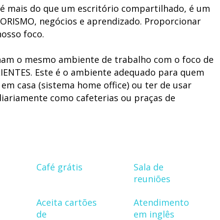
é mais do que um escritório compartilhado, é um
ISMO, negócios e aprendizado. Proporcionar
osso foco.
ilham o mesmo ambiente de trabalho com o foco de
IENTES. Este é o ambiente adequado para quem
em casa (sistema home office) ou ter de usar
iariamente como cafeterias ou praças de
o para você se reunir com o seu cliente ou
emais coworkers saibam o que vocês estão
E REUNIÃO PRIVATIVA para até 6 pessoas e sala para
Café grátis
Sala de
0 pessoas.
reuniões
om centros de excelência profissional, o
Aceita cartões
Atendimento
uado para o APRIMORAMENTO PROFISSIONAL, seja
de
em inglês