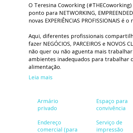
O Teresina Coworking (#THECoworking) 
ponto para NETWORKING, EMPREENDEDOR
novas EXPERIÊNCIAS PROFISSIONAIS é o n
Aqui, diferentes profissionais compart
fazer NEGÓCIOS, PARCEIROS e NOVOS CL
não quer ou não aguenta mais trabalhar 
ambientes inadequados para trabalhar d
alimentação.
Leia mais
O Teresina Coworking também está pront
parceiro de negócios, mas sem que os d
discutindo. Para isso, dispõe de SALA D
Armário
Espaço para
TREINAMENTOS e WORKSHOPS para até 3
privado
convivência
Com PALESTRAS PERIÓDICAS em parceria c
Endereço
Serviço de
#THECoworking é também o local adeq
comercial (para
impressão