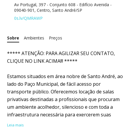
Av Portugal, 397 - Conjunto 608 - Edifício Avenida -
09040-901, Centro, Santo André/SP
0s.lv/QMRAWP
Sobre
Ambientes
Preços
***** ATENÇÃO: PARA AGILIZAR SEU CONTATO,
CLIQUE NO LINK ACIMA!!! *****
Estamos situados em área nobre de Santo André, ao
lado do Paço Municipal, de fácil acesso por
transporte público. Oferecemos locação de salas
privativas destinadas a profissionais que procuram
um ambiente acolhedor, silencioso e com toda a
infraestrutura necessária para exercerem suas
atividades. Nosso horário de expediente é de 2ª a 6ª
Leia mais
feira das 07h00 às 22h00 e, aos sábados, das 07h00