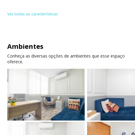
às 14h00, com as seguintes opções de locação:
Ver todas as características
» Hora avulsa
» Períodos de 1h30, 2h, 3h, 4h, 6h e diário
Ambientes
» Pacotes de 5, 10, 15 e 20 horas mensais
Conheça as diversas opções de ambientes que esse espaço
oferece.
» Contratos trimestrais, semestrais e anuais para
horários fixos
» Personalizado, sob consulta
Ficamos à disposição para visitação e avaliação de um
plano adequado para necessidades específicas.
============================ POLÍTICA DE