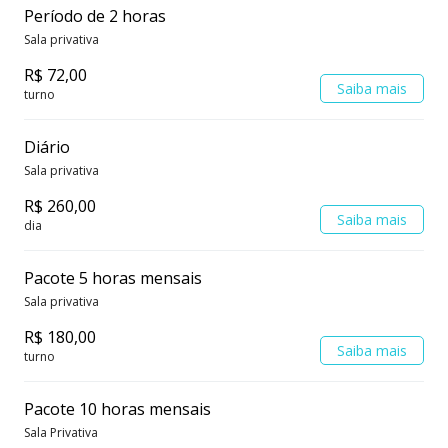
Período de 2 horas
» Sem reembolso para aviso inferior a 24 horas de
Sala privativa
antecedência¹
R$ 72,00
Saiba mais
turno
¹: em relação à data agendada!
Diário
============================================
Sala privativa
================================
R$ 260,00
Saiba mais
dia
As salas disponíveis para locação, cujas fotos
encontram-se na próxima seção, são:
Pacote 5 horas mensais
Sala privativa
» Andromeda: mobiliada com divã, poltrona, mesa de
R$ 180,00
apoio e escrivaninha com cadeira. Ambiente
Saiba mais
turno
climatizado e isolado acusticamente
Pacote 10 horas mensais
» Cassiopeia: mobiliada com sofá 2 lugares, poltrona,
Sala Privativa