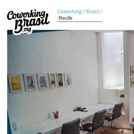
Coworking
/
Brasil
/