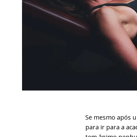
Se mesmo após um
para ir para a ac
tem ânimo nenhum 