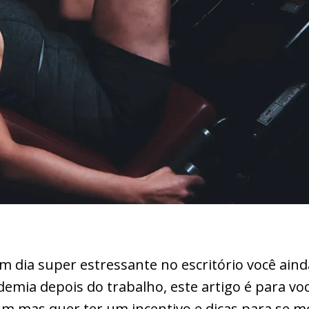
 dia super estressante no escritório você aind
ademia depois do trabalho,
este artigo é para vo
mas quer ter um incentivo e dicas para se mot