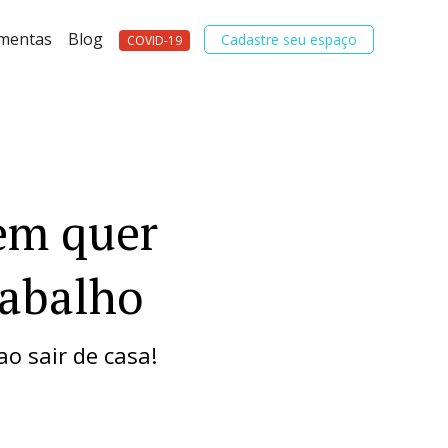
amentas
Blog
Cadastre seu espaço
COVID-19
em quer
rabalho
ao sair de casa!