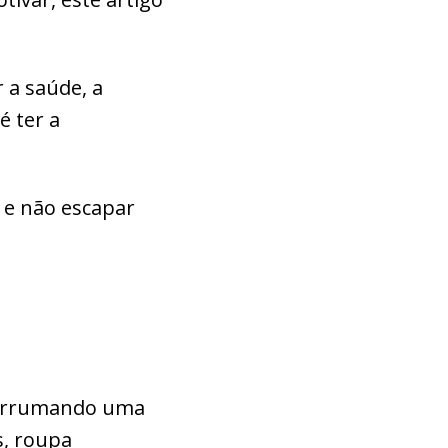
 a saúde, a
é ter a
.
 e não escapar
e arrumando uma
s, roupa