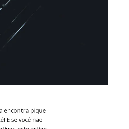
a encontra pique
cê! E se você não
ivar, este artigo