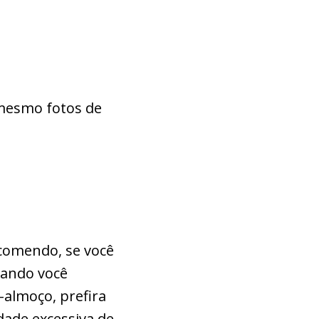
 mesmo fotos de
comendo, se você
xando você
almoço, prefira
dade excessiva de