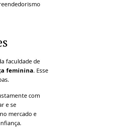
preendedorismo
es
da faculdade de
ça feminina
. Esse
bas.
 justamente com
r e se
 no mercado e
nfiança.