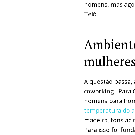
homens, mas agora
Teló.
Ambiente
mulhere
A questão passa, 
coworking. Para G
homens para home
temperatura do a
madeira, tons aci
Para isso foi fun