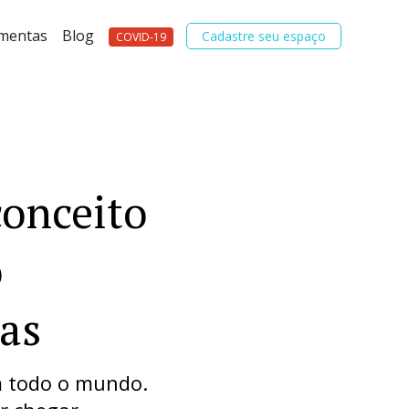
amentas
Blog
Cadastre seu espaço
COVID-19
onceito
o
as
m todo o mundo.