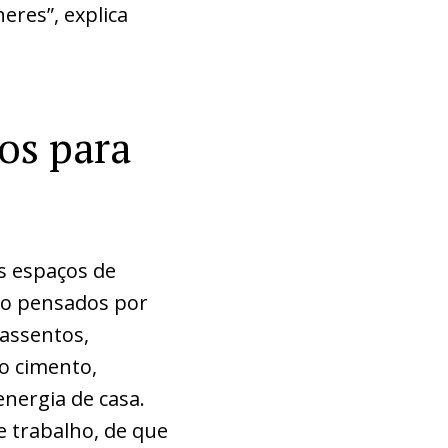
res”, explica
os para
os espaços de
são pensados por
assentos,
to cimento,
energia de casa.
e trabalho, de que