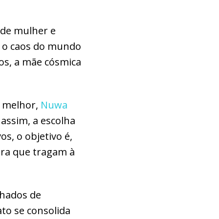
ade mulher e
r o caos do mundo
os, a mãe cósmica
u melhor,
Nuwa
assim, a escolha
s, o objetivo é,
ara que tragam à
lhados de
to se consolida