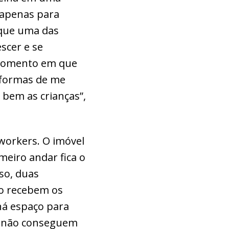
 apenas para
m que uma das
escer e se
 momento em que
 formas de me
e bem as crianças”,
oworkers. O imóvel
eiro andar fica o
iso, duas
ão recebem os
há espaço para
os não conseguem