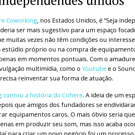
independendes unidos
re Coworking
, nos Estados Unidos, é “Seja ind
oderia ser mais sugestivo para um espaço foca
 muitas vezes não têm condições ou interesse 
 estúdio próprio ou na compra de equipamento
 apenas em momentos pontuais. Com o amadur
ivulgação multimídia, como o
Youtube
e o Sound
precisa reinventar sua forma de atuação.
contou a história do Cohere
. A ideia de um es
epois que amigos dos fundadores se endivida
ar equipamentos caros. O mais óbvio seria que
nas em produzir seu som, mas isso acaba oc
aí para criar um novo negócio foi um processo 