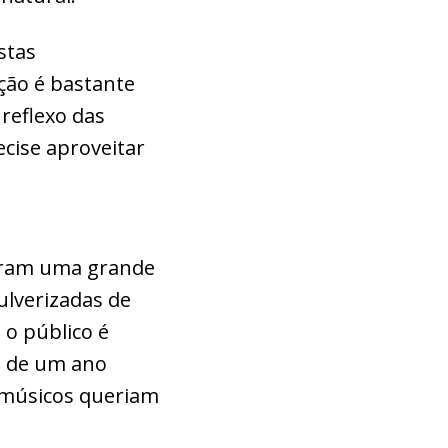
stas
ção é bastante
reflexo das
ise aproveitar
eram uma grande
ulverizadas de
 o público é
s de um ano
s músicos queriam