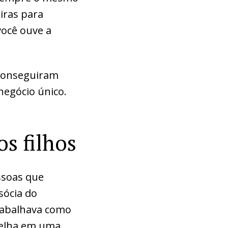
iras para
você ouve a
 conseguiram
egócio único.
os filhos
ssoas que
sócia do
trabalhava como
 velha em uma