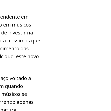
ependente em
do em músicos
de investir na
s caríssimos que
ecimento das
cloud, este novo
paço voltado a
ram quando
 músicos se
orrendo apenas
natural.