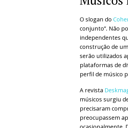
Músicos 
O slogan do
Cohe
conjunto”. Não p
independentes que
construção de um
serão utilizados
plataformas de d
perfil de músico 
A revista
Deskmag 
músicos surgiu d
precisaram compr
preocupassem ape
ocasionalmente. D