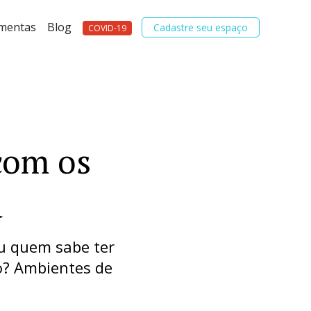
amentas
Blog
Cadastre seu espaço
COVID-19
com os
a
u quem sabe ter
ho? Ambientes de