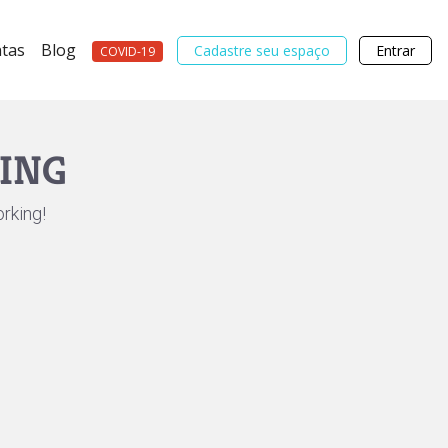
tas
Blog
Cadastre seu espaço
Entrar
COVID-19
ING
rking!