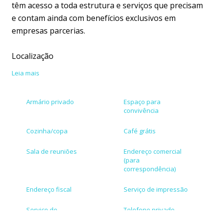
têm acesso a toda estrutura e serviços que precisam
e contam ainda com benefícios exclusivos em
empresas parcerias.
Localização
Leia mais
Na área mais nobre do centro do Rio de Janeiro, o
nosso coworking na Cinelândia é a opção perfeita
Armário privado
Espaço para
para todos que buscam um escritório pronto para
convivência
trabalhar no coração financeiro e administrativo da
cidade. A região possuí muitas opções de transporte,
Cozinha/copa
Café grátis
bancos, restaurantes e lojas com tudo o que sua
Sala de reuniões
Endereço comercial
empresa precisa.
(para
correspondência)
Acesso
Endereço fiscal
Serviço de impressão
O acesso pode ser feito pela estação de Cinelândia,
Serviço de
Telefone privado