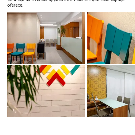
todas equipadas com tudo o que você precisa para
Ar-condicionado
Cadeiras ergonômicas
oferece.
realizar seus atendimentos, além de um ambiente de
recepção diferenciado e acolhedor.
Venha conhecer nossa infraestrutura e serviços.
Você pode, hoje mesmo, começar a atender na
Plennus.