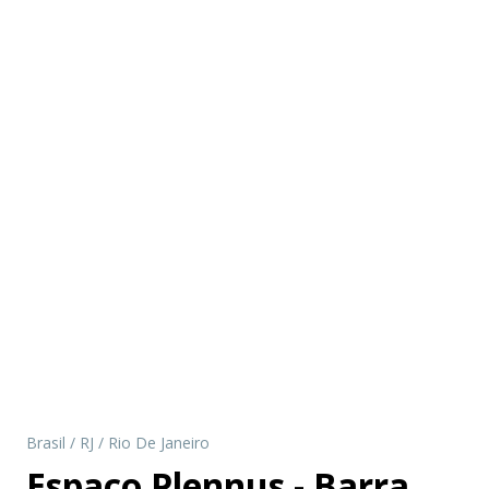
Brasil
/
RJ
/
Rio De Janeiro
Espaço Plennus - Barra