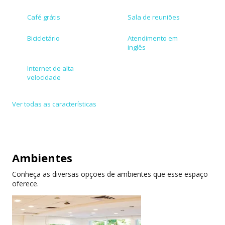
negócios, com custo reduzido.
Café grátis
Sala de reuniões
Localizado numa casa arborizada no Jardim Botânico,
Bicicletário
Atendimento em
o POP possui uma área propícia para essa atividade.
inglês
Visite nosso espaço e conheça os diversos planos de
Internet de alta
adesão. Faça sua reserva com os descontos
velocidade
promocionais de lançamento!
Ver todas as características
Ambientes
Conheça as diversas opções de ambientes que esse espaço
oferece.