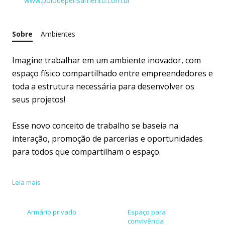
www.polodepensamento.com.br
Sobre
Ambientes
Imagine trabalhar em um ambiente inovador, com
espaço físico compartilhado entre empreendedores e
toda a estrutura necessária para desenvolver os
seus projetos!
Esse novo conceito de trabalho se baseia na
interação, promoção de parcerias e oportunidades
para todos que compartilham o espaço.
Uma solução moderna, criada para atender
Leia mais
profissionais liberais, autônomos, freelancers, e
empresas que preferem escritórios informais e um
Armário privado
Espaço para
ambiente colaborativo para desenvolverem seus
convivência