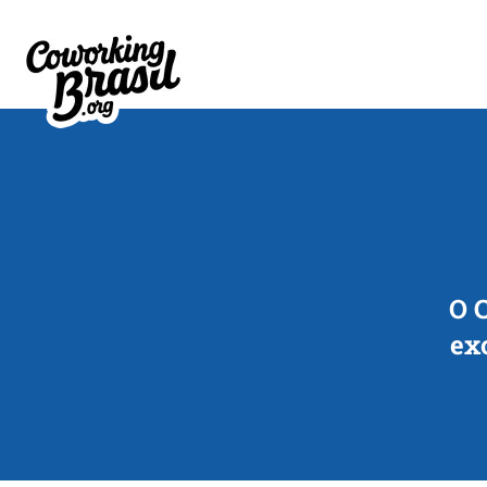
O C
ex