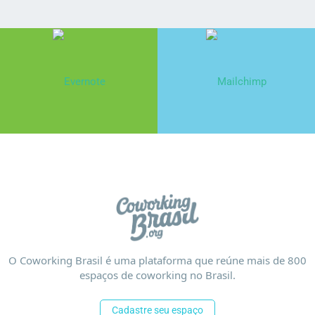
O Coworking Brasil é uma plataforma que reúne mais de 800
espaços de coworking no Brasil.
Cadastre seu espaço