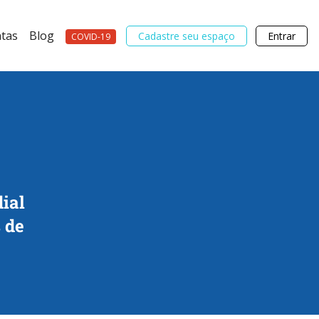
tas
Blog
Cadastre seu espaço
Entrar
COVID-19
dial
 de